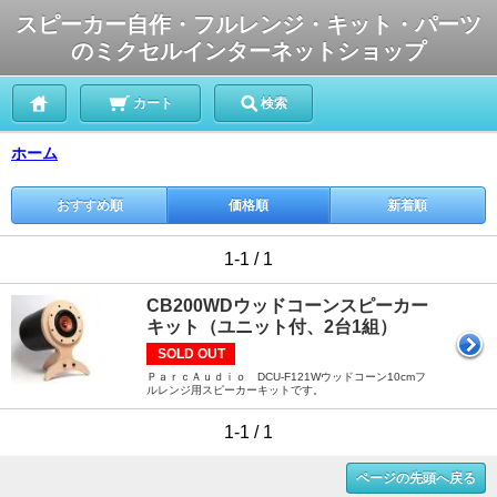
スピーカー自作・フルレンジ・キット・パーツ
のミクセルインターネットショップ
カート
検索
ホーム
おすすめ順
価格順
新着順
1-1 / 1
CB200WDウッドコーンスピーカー
キット（ユニット付、2台1組）
SOLD OUT
ＰａｒｃＡｕｄｉｏ DCU-F121Wウッドコーン10cmフ
ルレンジ用スピーカーキットです。
1-1 / 1
ページの先頭へ戻る