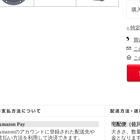
購
» 特
買
こ
こ
Amazon Pay
宅配便（佐
Amazonのアカウントに登録された配送先や
大きさ、数
支払い方法を利用して決済できます。
金となりま