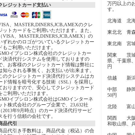
万円以上の
クレジットカード支払い
す。
北海道 北海道
VISA、MASTER,DINERS,JCB,AMEXのクレ
ジットカードをご利用いただけます。また、
東北北 青森
（VISA、MASTER,DINERS,JCB,AMEX）の
いずれかのロゴがついているクレジットカー
東北南 宮城
ドもご利用いただけます。
GMOイプシロン株式会社のクレジットカー
関東 茨城
ド決済代行システムを使用しておりますの
県、千葉県、
で、お客様のクレジットカード情報は弊社に
円
は知らされる事無く、お支払いが出来ます。
このクレジットカード決済代行システムはカ
信越 新潟県
ード情報を暗号化する技術（SSL）を採用し
ておりますので、安心してクレジットカード
中部 静岡
をご利用いただけます。
50円
GMOイプシロン株式会社はGMOインターネ
ット株式会社のグループ企業で、23,632社
北陸 富山県
（2013年9月時点）のカード決済代行サービ
スを行う信頼の会社です。
関西 大阪
商品代引
和歌山県、兵
商品代引き手数料は、商品代金（税込）の合