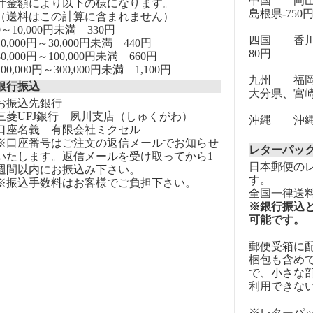
中国 岡山
計金額により以下の様になります。
島根県-750
（送料はこの計算に含まれません）
0～10,000円未満 330円
四国 香川
10,000円～30,000円未満 440円
80円
30,000円～100,000円未満 660円
100,000円～300,000円未満 1,100円
九州 福岡
銀行振込
大分県、宮崎
お振込先銀行
三菱UFJ銀行 夙川支店（しゅくがわ）
沖縄 沖縄-
口座名義 有限会社ミクセル
※口座番号はご注文の返信メールでお知らせ
レターパッ
いたします。返信メールを受け取ってから1
日本郵便の
週間以内にお振込み下さい。
す。
※振込手数料はお客様でご負担下さい。
全国一律送料
※銀行振込
可能です。
郵便受箱に
梱包も含め
で、小さな
利用できな
※レターパ