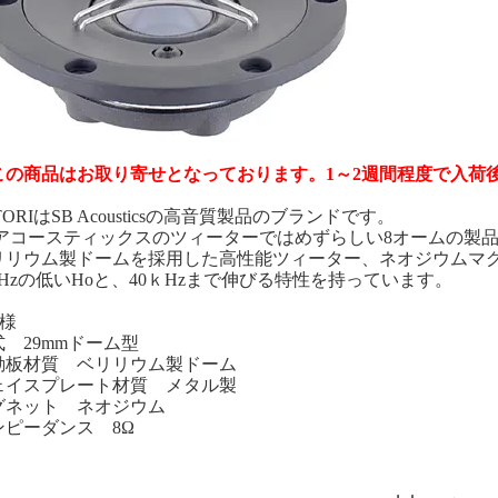
この商品はお取り寄せとなっております。1～2週間程度で入荷
TORIはSB Acousticsの高音質製品のブランドです。
Bアコースティックスのツィーターではめずらしい8オームの製
リリウム製ドームを採用した高性能ツィーター、ネオジウムマ
50Hzの低いHoと、40ｋHzまで伸びる特性を持っています。
仕様
式 29mmドーム型
動板材質 ベリリウム製ドーム
ェイスプレート材質 メタル製
グネット ネオジウム
ンピーダンス 8Ω