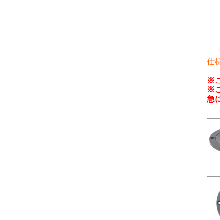
仕
※
※
急