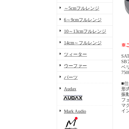
～5cmフルレンジ
6～9cmフルレンジ
10～13cmフルレンジ
14cm～フルレンジ
※
ツィーター
SA
S
ウーファー
ベ
7
パーツ
■
Audax
形
振
フ
マ
イ
Mark Audio