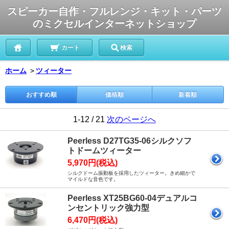
スピーカー自作・フルレンジ・キット・パーツ
のミクセルインターネットショップ
カート
検索
ホーム
＞
ツィーター
おすすめ順
価格順
新着順
1-12 / 21
次のページへ
Peerless D27TG35-06シルクソフ
トドームツィーター
5,970円(税込)
シルクドーム振動板を採用したツィーター。きめ細かで
マイルドな音色です。
Peerless XT25BG60-04デュアルコ
ンセントリック強力型
6,470円(税込)